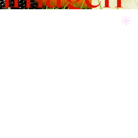
SACALOMEJORDETI